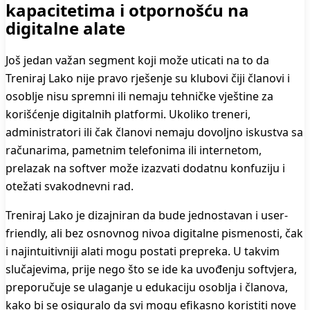
kapacitetima i otpornošću na
digitalne alate
Još jedan važan segment koji može uticati na to da
Treniraj Lako nije pravo rješenje su klubovi čiji članovi i
osoblje nisu spremni ili nemaju tehničke vještine za
korišćenje digitalnih platformi. Ukoliko treneri,
administratori ili čak članovi nemaju dovoljno iskustva sa
računarima, pametnim telefonima ili internetom,
prelazak na softver može izazvati dodatnu konfuziju i
otežati svakodnevni rad.
Treniraj Lako je dizajniran da bude jednostavan i user-
friendly, ali bez osnovnog nivoa digitalne pismenosti, čak
i najintuitivniji alati mogu postati prepreka. U takvim
slučajevima, prije nego što se ide ka uvođenju softvjera,
preporučuje se ulaganje u edukaciju osoblja i članova,
kako bi se osiguralo da svi mogu efikasno koristiti nove