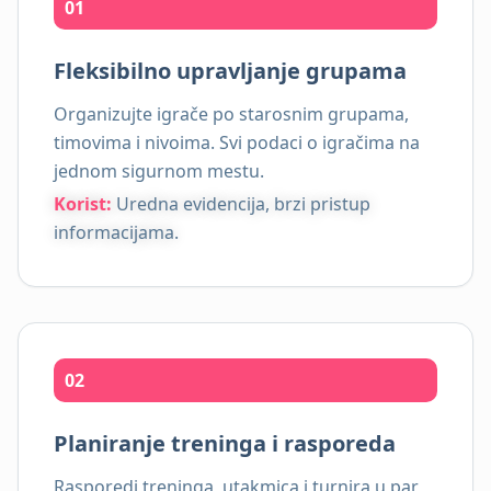
01
Fleksibilno upravljanje grupama
Organizujte igrače po starosnim grupama,
timovima i nivoima. Svi podaci o igračima na
jednom sigurnom mestu.
Korist:
Uredna evidencija, brzi pristup
informacijama.
02
Planiranje treninga i rasporeda
Rasporedi treninga, utakmica i turnira u par