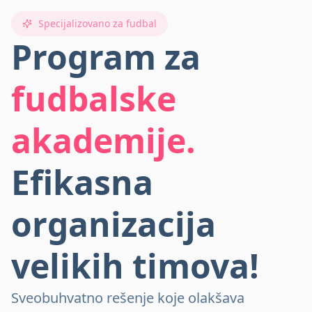
Specijalizovano za fudbal
Program za
fudbalske
akademije.
Efikasna
organizacija
velikih timova!
Sveobuhvatno rešenje koje olakšava