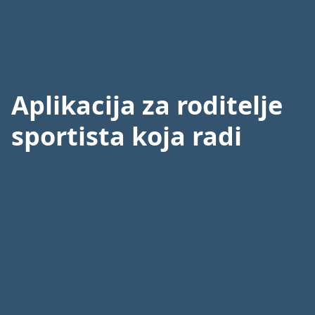
Skip
Prijavi se
Započni besplatno
to
content
Aplikacija za roditelje
sportista koja radi