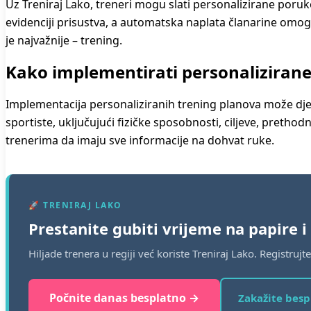
Uz Treniraj Lako, treneri mogu slati personalizirane poruk
evidenciji prisustva, a automatska naplata članarine omog
je najvažnije – trening.
Kako implementirati personaliziran
Implementacija personaliziranih trening planova može djelo
sportiste, uključujući fizičke sposobnosti, ciljeve, pretho
trenerima da imaju sve informacije na dohvat ruke.
🚀 TRENIRAJ LAKO
Prestanite gubiti vrijeme na papire i
Hiljade trenera u regiji već koriste Treniraj Lako. Registruj
Počnite danas besplatno →
Zakažite bes