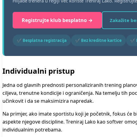
Hiljade trenera u regiji već koriste Treniraj Lako. Registruj
Registrujte klub besplatno →
Zakažite b
✔ Besplatna registracija
✔ Bez kreditne kartice
✔ P
Individualni pristup
Jedna od glavnih prednosti personaliziranih trening planov
ciljeva, trenutne kondicije i ograničenja. Na temelju tih 
učinkovit i da se maksimizira napredak.
Na primjer, ako imate sportistu koji je početnik, fokus će bi
aspekte njegove discipline. Treniraj Lako kao softver omo
individualnim potrebama.