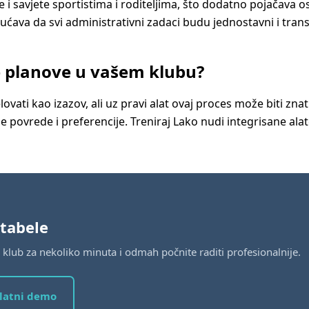
e i savjete sportistima i roditeljima, što dodatno pojačava 
ućava da svi administrativni zadaci budu jednostavni i tran
e planove u vašem klubu?
vati kao izazov, ali uz pravi alat ovaj proces može biti zna
dne povrede i preferencije. Treniraj Lako nudi integrisane a
 tabele
te klub za nekoliko minuta i odmah počnite raditi profesionalnije.
platni demo