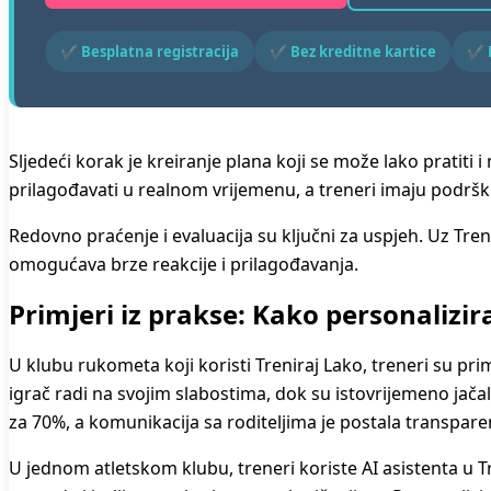
✔ Besplatna registracija
✔ Bez kreditne kartice
✔ P
Sljedeći korak je kreiranje plana koji se može lako pratit
prilagođavati u realnom vrijemenu, a treneri imaju podršku
Redovno praćenje i evaluacija su ključni za uspjeh. Uz Tren
omogućava brze reakcije i prilagođavanja.
Primjeri iz prakse: Kako personalizir
U klubu rukometa koji koristi Treniraj Lako, treneri su pri
igrač radi na svojim slabostima, dok su istovrijemeno jača
za 70%, a komunikacija sa roditeljima je postala transpare
U jednom atletskom klubu, treneri koriste AI asistenta u T