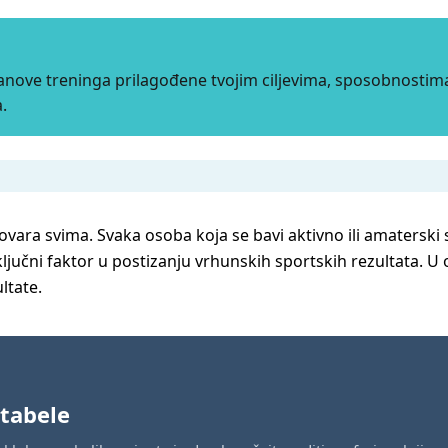
lanove treninga prilagođene tvojim ciljevima, sposobnostim
.
vara svima. Svaka osoba koja se bavi aktivno ili amaterski s
ključni faktor u postizanju vrhunskih sportskih rezultata. 
ltate.
 tabele