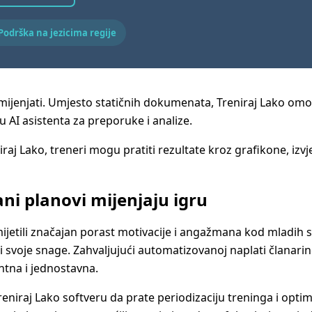
odrška na jezicima regije
i i mijenjati. Umjesto statičnih dokumenata, Treniraj Lako 
 AI asistenta za preporuke i analize.
iraj Lako, treneri mogu pratiti rezultate kroz grafikone, izv
ani planovi mijenjaju igru
mijetili značajan porast motivacije i angažmana kod mladih s
li svoje snage. Zahvaljujući automatizovanoj naplati članari
ntna i jednostavna.
reniraj Lako softveru da prate periodizaciju treninga i opti