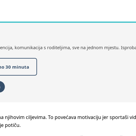
dencija, komunikacija s roditeljima, sve na jednom mjestu. Isprob
mo 30 minuta
n
njihovim ciljevima. To povećava motivaciju jer sportaši vide 
je potiču.