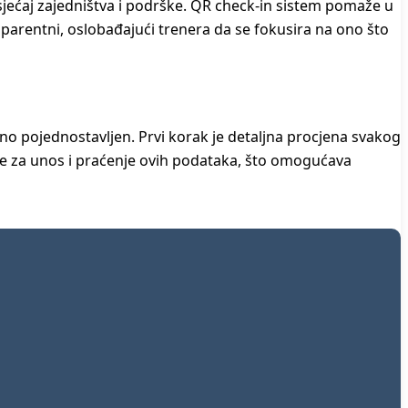
osjećaj zajedništva i podrške. QR check-in sistem pomaže u
sparentni, oslobađajući trenera da se fokusira na ono što
tno pojednostavljen. Prvi korak je detaljna procjena svakog
late za unos i praćenje ovih podataka, što omogućava