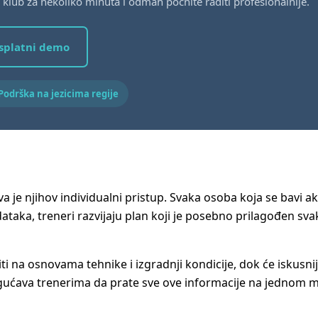
te klub za nekoliko minuta i odmah počnite raditi profesionalnije.
esplatni demo
odrška na jezicima regije
a je njihov individualni pristup. Svaka osoba koja se bavi a
podataka, treneri razvijaju plan koji je posebno prilagođen 
ti na osnovama tehnike i izgradnji kondicije, dok će iskusniji
gućava trenerima da prate sve ove informacije na jednom mje