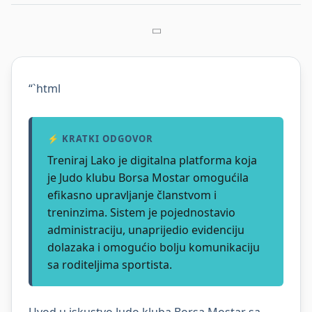
“`html
⚡ KRATKI ODGOVOR
Treniraj Lako je digitalna platforma koja
je Judo klubu Borsa Mostar omogućila
efikasno upravljanje članstvom i
treninzima. Sistem je pojednostavio
administraciju, unaprijedio evidenciju
dolazaka i omogućio bolju komunikaciju
sa roditeljima sportista.