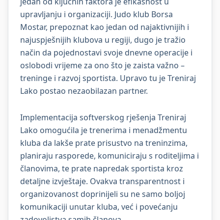
jedan od ključnih faktora je efikasnost u
upravljanju i organizaciji. Judo klub Borsa
Mostar, prepoznat kao jedan od najaktivnijih i
najuspješnijih klubova u regiji, dugo je tražio
način da pojednostavi svoje dnevne operacije i
oslobodi vrijeme za ono što je zaista važno –
treninge i razvoj sportista. Upravo tu je Treniraj
Lako postao nezaobilazan partner.
Implementacija softverskog rješenja Treniraj
Lako omogućila je trenerima i menadžmentu
kluba da lakše prate prisustvo na treninzima,
planiraju rasporede, komuniciraju s roditeljima i
članovima, te prate napredak sportista kroz
detaljne izvještaje. Ovakva transparentnost i
organizovanost doprinijeli su ne samo boljoj
komunikaciji unutar kluba, već i povećanju
zadovoljstva samih članova.