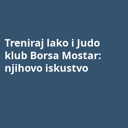
Skip
Prijavi se
Započni besplatno
to
content
Treniraj lako i Judo
klub Borsa Mostar:
njihovo iskustvo